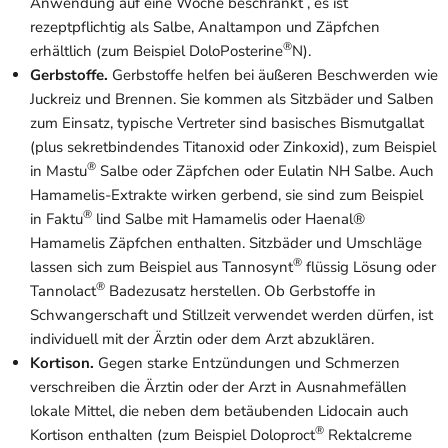
Anwendung auf eine Woche beschränkt , es ist
rezeptpflichtig als Salbe, Analtampon und Zäpfchen
®
erhältlich (zum Beispiel DoloPosterine
N).
Gerbstoffe.
Gerbstoffe helfen bei äußeren Beschwerden wie
Juckreiz und Brennen. Sie kommen als Sitzbäder und Salben
zum Einsatz, typische Vertreter sind basisches Bismutgallat
(plus sekretbindendes Titanoxid oder Zinkoxid), zum Beispiel
®
in Mastu
Salbe oder Zäpfchen oder Eulatin NH Salbe. Auch
Hamamelis-Extrakte wirken gerbend, sie sind zum Beispiel
®
in Faktu
lind Salbe mit Hamamelis oder Haenal®
Hamamelis Zäpfchen enthalten. Sitzbäder und Umschläge
®
lassen sich zum Beispiel aus Tannosynt
flüssig Lösung oder
®
Tannolact
Badezusatz herstellen. Ob Gerbstoffe in
Schwangerschaft und Stillzeit verwendet werden dürfen, ist
individuell mit der Ärztin oder dem Arzt abzuklären.
Kortison.
Gegen starke Entzündungen und Schmerzen
verschreiben die Ärztin oder der Arzt in Ausnahmefällen
lokale Mittel, die neben dem betäubenden Lidocain auch
®
Kortison enthalten (zum Beispiel Doloproct
Rektalcreme